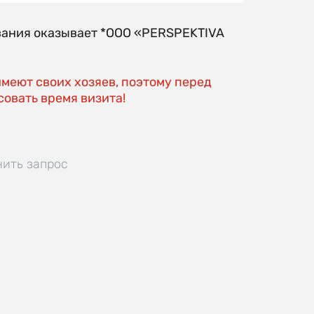
вания оказывает *OOO «PERSPEKTIVA
имеют своих хозяев, поэтому перед
овать время визита!
нить запрос