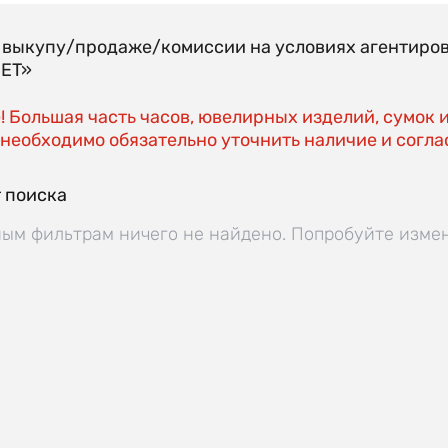
о выкупу/продаже/комиссии на условиях агентиро
EET»
 Большая часть часов, ювелирных изделий, сумок 
необходимо обязательно уточнить наличие и соглас
 поиска
ым фильтрам ничего не найдено. Попробуйте изме