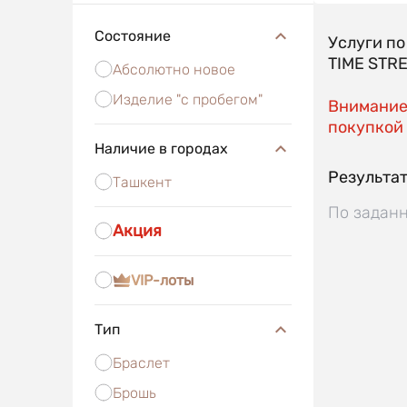
Состояние
Услуги п
TIME STR
Абсолютно новое
Изделие "с пробегом"
Внимание!
покупкой 
Наличие в городах
Результат
Ташкент
По заданн
Акция
VIP-лоты
Тип
Браслет
Брошь