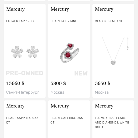
Mercury
Mercury
Mercury
FLOWER EARRINGS
HEART RUBY RING
CLASSIC PENDANT
15660 $
5800 $
3650 $
Санкт-Петербург
Москва
Москва
Mercury
Mercury
Mercury
HEART SAPPHIRE 0.55
HEART SAPPHIRE 0.55
FLOWER RING, PEARL
CT
CT
AND DIAMONDS, WHITE
GOLD