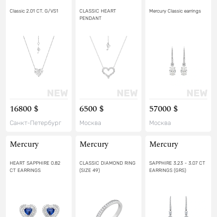
Classic 2.01 CT. G/VS1
CLASSIC HEART
Mercury Classic earrings
PENDANT
16800 $
6500 $
57000 $
Санкт-Петербург
Москва
Москва
Mercury
Mercury
Mercury
HEART SAPPHIRE 0.82
CLASSIC DIAMOND RING
SAPPHIRE 3.23 - 3.07 CT
CT EARRINGS
(SIZE 49)
EARRINGS (GRS)