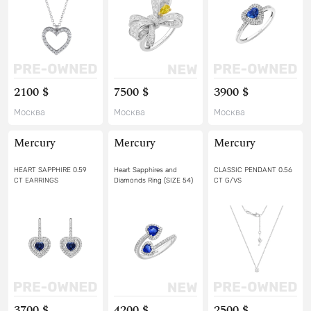
2100 $
7500 $
3900 $
Москва
Москва
Москва
Mercury
Mercury
Mercury
HEART SAPPHIRE 0.59
Heart Sapphires and
CLASSIC PENDANT 0.56
CT EARRINGS
Diamonds Ring (SIZE 54)
CT G/VS
3700 $
4200 $
2500 $