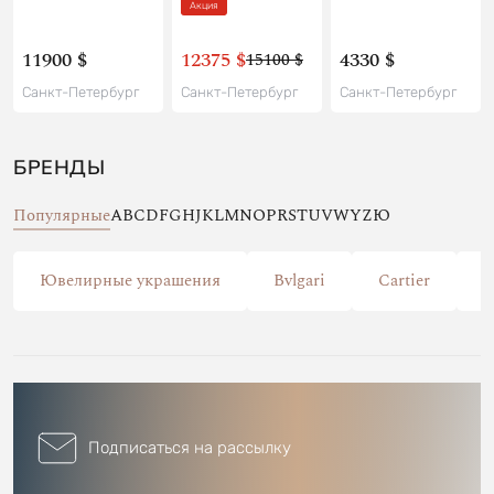
Акция
11900 $
12375 $
4330 $
15100 $
Санкт-Петербург
Санкт-Петербург
Санкт-Петербург
БРЕНДЫ
Популярные
A
B
C
D
F
G
H
J
K
L
M
N
O
P
R
S
T
U
V
W
Y
Z
Ю
Ювелирные украшения
Bvlgari
Cartier
C
Подписаться на рассылку