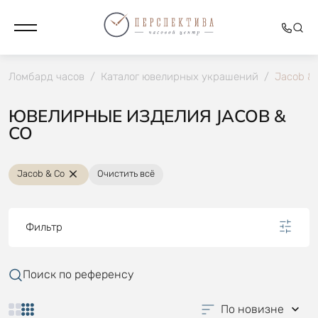
Ломбард часов
/
Каталог ювелирных украшений
/
Jacob &
ЮВЕЛИРНЫЕ ИЗДЕЛИЯ JACOB &
CO
Jacob & Co
Очистить всё
Фильтр
Поиск по референсу
По новизне