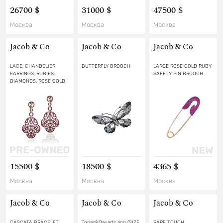
26700 $
31000 $
47500 $
Москва
Москва
Москва
Jacob & Co
Jacob & Co
Jacob & Co
LACE, CHANDELIER
BUTTERFLY BROOCH
LARGE ROSE GOLD RUBY
EARRINGS, RUBIES,
SAFETY PIN BROOCH
DIAMONDS, ROSE GOLD
15500 $
18500 $
4365 $
Москва
Москва
Москва
Jacob & Co
Jacob & Co
Jacob & Co
CASCATA BRACELET
Topaz&Qauartz ring (SIZE
RARE TOUCH