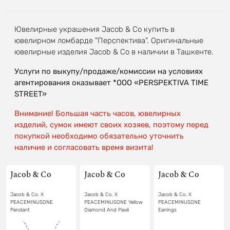
Ювелирные украшения Jacob & Co купить в
ювелирном ломбарде "Перспектива". Оригинальные
ювелирные изделия Jacob & Co в наличии в Ташкенте.
Услуги по выкупу/продаже/комиссии на условиях
агентирования оказывает *OOO «PERSPEKTIVA TIME
STREET»
Внимание! Большая часть часов, ювелирных
изделий, сумок имеют своих хозяев, поэтому перед
покупкой необходимо обязательно уточнить
наличие и согласовать время визита!
Jacob & Co
Jacob & Co
Jacob & Co
Jacob & Co. X
Jacob & Co. X
Jacob & Co. X
PEACEMINUSONE
PEACEMINUSONE Yellow
PEACEMINUSONE
Pendant
Diamond And Pavé
Earrings
Earrings