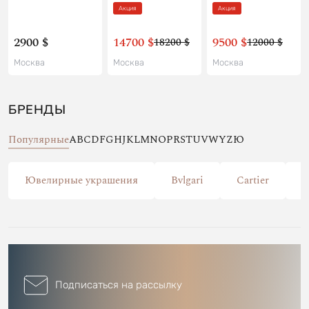
Акция
Акция
2900 $
14700 $
9500 $
18200 $
12000 $
Москва
Москва
Москва
БРЕНДЫ
Популярные
A
B
C
D
F
G
H
J
K
L
M
N
O
P
R
S
T
U
V
W
Y
Z
Ю
Ювелирные украшения
Bvlgari
Cartier
C
Подписаться на рассылку