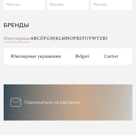
Москва
Москва
Москва
БРЕНДЫ
Популярные
A
B
C
D
F
G
H
J
K
L
M
N
O
P
R
S
T
U
V
W
Y
Z
Ю
Ювелирные украшения
Bvlgari
Cartier
C
Подписаться на рассылку