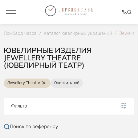
Ломбард часов
/
Каталог ювелирных украшений
/
Jeweller
ЮВЕЛИРНЫЕ ИЗДЕЛИЯ
JEWELLERY THEATRE
(ЮВЕЛИРНЫЙ ТЕАТР)
Jewellery Theatre
Очистить всё
Фильтр
Поиск по референсу