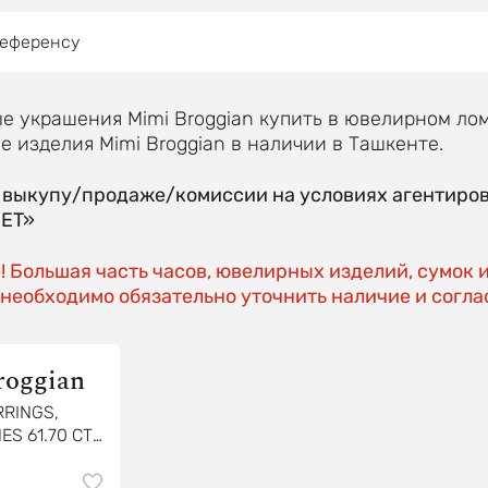
референсу
 украшения Mimi Broggian купить в ювелирном лом
 изделия Mimi Broggian в наличии в Ташкенте.
о выкупу/продаже/комиссии на условиях агентиро
EET»
 Большая часть часов, ювелирных изделий, сумок 
необходимо обязательно уточнить наличие и соглас
roggian
RRINGS,
S 61.70 CT
NDS, WHITE