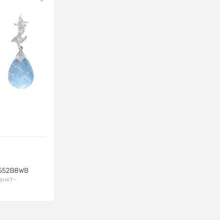
552B8WB
анкт-