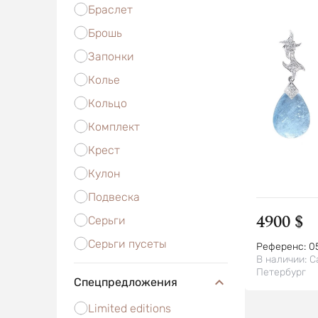
Браслет
Брошь
Запонки
Колье
Кольцо
Комплект
Крест
Кулон
Подвеска
4900 $
Серьги
Серьги пусеты
Референс:
0
В наличии:
С
Петербург
Спецпредложения
Limited editions