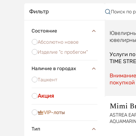
Фильтр
Поиск по 
Состояние
Ювелирные
ювелирные
Абсолютно новое
Изделие "с пробегом"
Услуги п
TIME STR
Наличие в городах
Внимание!
Ташкент
покупкой 
Акция
Mimi B
VIP-лоты
ASTREA EA
AQUAMARINE
AND DIAMO
Тип
GOLD