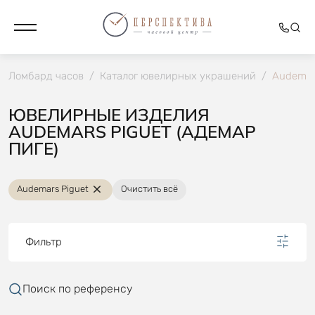
Ломбард часов
/
Каталог ювелирных украшений
/
Audemar
ЮВЕЛИРНЫЕ ИЗДЕЛИЯ
AUDEMARS PIGUET (АДЕМАР
ПИГЕ)
Audemars Piguet
Очистить всё
Фильтр
Поиск по референсу