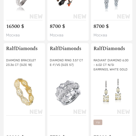
16500 $
8700 $
8700 $
Москва
Москва
Москва
RalfDiamonds
RalfDiamonds
RalfDiamonds
DIAMOND BRACELET
DIAMOND RING 3.57 CT
RADIANT DIAMOND 6.00
23.36 CT (SIZE 18)
E-F/VS (SIZE 57)
- 6.02 CT N/SI
EARRINGS, WHITE GOLD
Vip