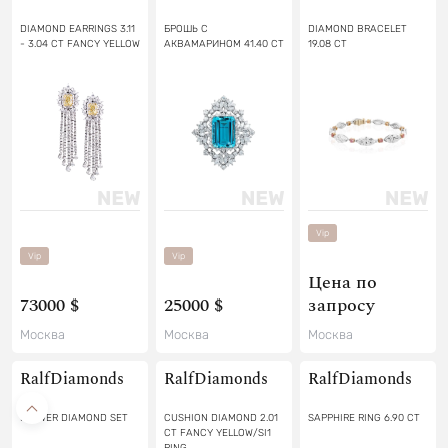
DIAMOND EARRINGS 3.11
БРОШЬ C
DIAMOND BRACELET
- 3.04 CT FANCY YELLOW
АКВАМАРИНОМ 41.40 CT
19.08 CT
Vip
Vip
Vip
Цена по
73000 $
25000 $
запросу
Москва
Москва
Москва
RalfDiamonds
RalfDiamonds
RalfDiamonds
FLOWER DIAMOND SET
CUSHION DIAMOND 2.01
SAPPHIRE RING 6.90 CT
CT FANCY YELLOW/SI1
RING