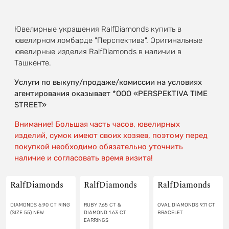
Ювелирные украшения RalfDiamonds купить в
ювелирном ломбарде "Перспектива". Оригинальные
ювелирные изделия RalfDiamonds в наличии в
Ташкенте.
Услуги по выкупу/продаже/комиссии на условиях
агентирования оказывает *OOO «PERSPEKTIVA TIME
STREET»
Внимание! Большая часть часов, ювелирных
изделий, сумок имеют своих хозяев, поэтому перед
покупкой необходимо обязательно уточнить
наличие и согласовать время визита!
RalfDiamonds
RalfDiamonds
RalfDiamonds
DIAMONDS 6.90 CT RING
RUBY 7.65 CT &
OVAL DIAMONDS 9.11 CT
(SIZE 55) NEW
DIAMOND 1.63 CT
BRACELET
EARRINGS