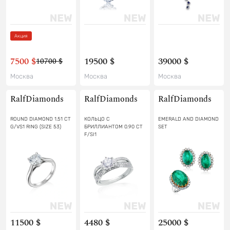
Акция
7500 $
19500 $
39000 $
10700 $
Москва
Москва
Москва
RalfDiamonds
RalfDiamonds
RalfDiamonds
ROUND DIAMOND 1.51 CT
КОЛЬЦО С
EMERALD AND DIAMOND
G/VS1 RING (SIZE 53)
БРИЛЛИАНТОМ 0.90 СТ
SET
F/SI1
11500 $
4480 $
25000 $