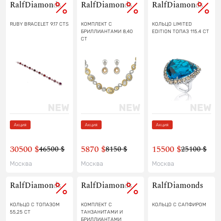
RalfDiamonds
RalfDiamonds
RalfDiamonds
RUBY BRACELET 9.17 CTS
КОМПЛЕКТ С
КОЛЬЦО LIMITED
БРИЛЛИАНТАМИ 8,40
EDITION ТОПАЗ 115.4 CT
CT
Акция
Акция
Акция
30500 $
5870 $
15500 $
46500 $
8150 $
25100 $
Москва
Москва
Москва
RalfDiamonds
RalfDiamonds
RalfDiamonds
КОЛЬЦО С ТОПАЗОМ
КОМПЛЕКТ С
КОЛЬЦО С САПФИРОМ
55,25 CT
ТАНЗАНИТАМИ И
БРИЛЛИАНТАМИ