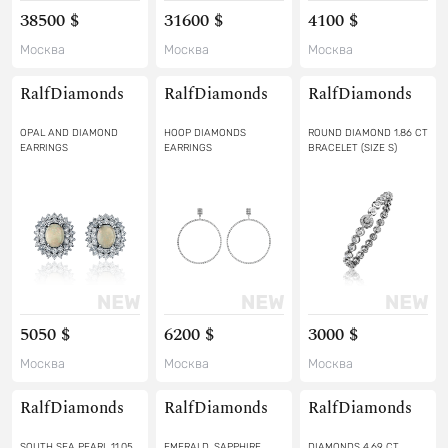
38500 $
31600 $
4100 $
Москва
Москва
Москва
RalfDiamonds
RalfDiamonds
RalfDiamonds
OPAL AND DIAMOND
HOOP DIAMONDS
ROUND DIAMOND 1.86 CT
EARRINGS
EARRINGS
BRACELET (SIZE S)
5050 $
6200 $
3000 $
Москва
Москва
Москва
RalfDiamonds
RalfDiamonds
RalfDiamonds
SOUTH SEA PEARL 11.05
EMERALD, SAPPHIRE
DIAMONDS 4.69 CT