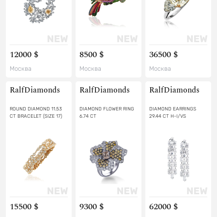
12000 $
8500 $
36500 $
Москва
Москва
Москва
RalfDiamonds
RalfDiamonds
RalfDiamonds
ROUND DIAMOND 11.53
DIAMOND FLOWER RING
DIAMOND EARRINGS
CT BRACELET (SIZE 17)
6.74 CT
29.44 CT H-I/VS
15500 $
9300 $
62000 $