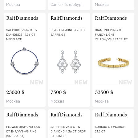
Москва
Санкт-Петербург
Москва
RalfDiamonds
RalfDiamonds
RalfDiamonds
SAPPHIRE 21.36 CT &
PEAR DIAMOND 3.20 CT
DIAMOND 20.63 CT
DIAMONDS 14.96 CT
EARRINGS
FANCY LIGHT
NECKLACE
YELLOW/VS BRACELET
23000 $
7500 $
33500 $
Москва
Москва
Москва
RalfDiamonds
RalfDiamonds
RalfDiamonds
FLOWER DIAMOND 3.05
SAPPHIRE 24.6 CT &
КОЛЬЦО С РУБИНОМ
CT E-F/VVS-VS RING
DIAMOND 4.36 CT DROP
21.5 СТ
(SIZE 53-54)
EARRINGS