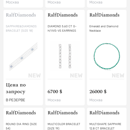
Москва
Москва
Москва
RalfDiamonds
RalfDiamonds
RalfDiamonds
SAPPHIRE&DIAMONDS
DIAMOND 5.60 CT G-
Emerald and Diamond
BRACELET (SIZE 18)
H/VVS-VS EARRINGS
Necklace
Цена по
запросу
6700 $
26000 $
В РЕЗЕРВЕ
Москва
Москва
RalfDiamonds
RalfDiamonds
RalfDiamonds
ROUND DIA RING (SIZE
MULTICOLOR BRACELET
MULTISHAPE SAPPHIRE
54)
(SIZE 19)
12.8 CT BRACELET