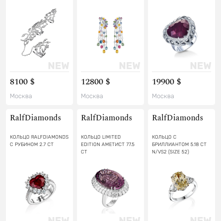
8100 $
12800 $
19900 $
Москва
Москва
Москва
RalfDiamonds
RalfDiamonds
RalfDiamonds
КОЛЬЦО RALFDIAMONDS
КОЛЬЦО LIMITED
КОЛЬЦО С
С РУБИНОМ 2.7 CT
EDITION АМЕТИСТ 77.5
БРИЛЛИАНТОМ 5.18 CT
CT
N/VS2 (SIZE 52)