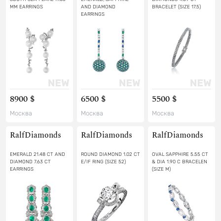
MM EARRINGS
AND DIAMOND
BRACELET (SIZE 17.5)
EARRINGS
8900 $
6500 $
5500 $
Москва
Москва
Москва
RalfDiamonds
RalfDiamonds
RalfDiamonds
EMERALD 21.48 CT AND
ROUND DIAMOND 1.02 CT
OVAL SAPPHIRE 5.55 CT
DIAMOND 7.63 CT
E/IF RING (SIZE 52)
& DIA 1.90 C BRACELEN
EARRINGS
(SIZE M)