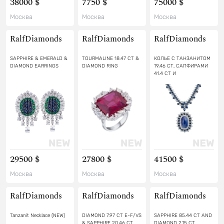
38000 $
7750 $
75000 $
Москва
Москва
Москва
RalfDiamonds
RalfDiamonds
RalfDiamonds
SAPPHIRE & EMERALD &
TOURMALINE 18.47 CT &
КОЛЬЕ С ТАНЗАНИТОМ
DIAMOND EARRINGS
DIAMOND RING
19.46 СТ, САПФИРАМИ
41.4 СТ И
БРИЛЛИАНТАМИ 10.44
СТ
29500 $
27800 $
41500 $
Москва
Москва
Москва
RalfDiamonds
RalfDiamonds
RalfDiamonds
Tanzanit Necklace (NEW)
DIAMOND 7.97 CT E-F/VS
SAPPHIRE 85.44 CT AND
& SAPPHIRE 20.46 CT
DIAMOND 2.15 CT