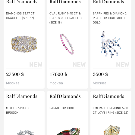
RalfDiamonds
RalfDiamonds
RalfDiamonds
DIAMONDS 23.77 CT
OVAL RUBY 14.10 CT &
SAPPHIRES & DIAMOND,
BRACELET (SIZE 17)
DIA 2.88 CT BRACELET
PEARL BROOCH, WHITE
(SIZE 18)
GOLD
27500 $
17600 $
5500 $
Москва
Москва
Москва
RalfDiamonds
RalfDiamonds
RalfDiamonds
MIXCUT 13.14 CT
PARROT BROOCH
EMERALD DIAMOND 5.50
BROOCH
CT LY/VS1 RING (SIZE 52)