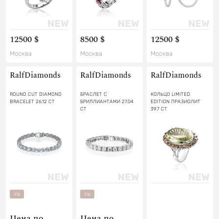
12500 $
8500 $
12500 $
Москва
Москва
Москва
RalfDiamonds
RalfDiamonds
RalfDiamonds
ROUND CUT DIAMOND
БРАСЛЕТ С
КОЛЬЦО LIMITED
BRACELET 26.12 CT
БРИЛЛИАНТАМИ 27.04
EDITION ПРАЗИОЛИТ
CT
39.7 CT
Vip
Vip
Цена по
Цена по