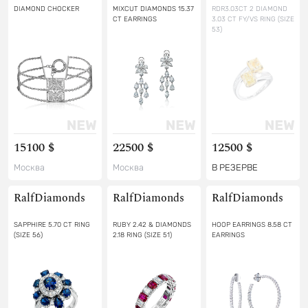
DIAMOND CHOCKER
MIXCUT DIAMONDS 15.37
RDR3.03CT 2 DIAMOND
CT EARRINGS
3.03 CT FY/VS RING (SIZE
53)
15100 $
22500 $
12500 $
Москва
Москва
В РЕЗЕРВЕ
RalfDiamonds
RalfDiamonds
RalfDiamonds
SAPPHIRE 5.70 CT RING
RUBY 2.42 & DIAMONDS
HOOP EARRINGS 8.58 CT
(SIZE 56)
2.18 RING (SIZE 51)
EARRINGS