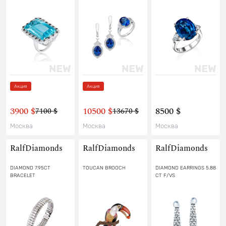
Акция
Акция
3900 $
10500 $
8500 $
7100 $
13670 $
Москва
Москва
Москва
RalfDiamonds
RalfDiamonds
RalfDiamonds
DIAMOND 7.95CT
TOUCAN BROOCH
DIAMOND EARRINGS 5.88
BRACELET
CT F/VS