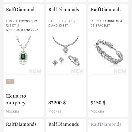
RalfDiamonds
RalfDiamonds
RalfDiamonds
КОЛЬЕ С ИЗУМРУДОМ
BAGUETTE & ROUND
ROUND DIAMOND 8.04
12.5 CT И
DIAMOND SET
CT BRACELET
БРИЛЛИАНТАМИ 29.93
CT
Vip
Цена по
запросу
37200 $
9150 $
Москва
Москва
Москва
RalfDiamonds
RalfDiamonds
RalfDiamonds