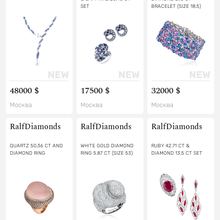
SET
BRACELET (SIZE 18.5)
48000 $
17500 $
32000 $
Москва
Москва
Москва
RalfDiamonds
RalfDiamonds
RalfDiamonds
QUARTZ 50.36 CT AND
WHITE GOLD DIAMOND
RUBY 42.71 CT &
DIAMOND RING
RING 5.87 CT (SIZE 53)
DIAMOND 13.5 CT SET