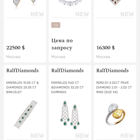
Vip
Цена по
22500 $
запросу
16300 $
Москва
Москва
Москва
RalfDiamonds
RalfDiamonds
RalfDiamonds
EMERALDS 10.05 CT &
EMERALDS 9.60 CT
RDR2.01-2.02CT PEAR
DIAMONDS 25.35 CT
&DIAMONDS 32.25 CT
DIAMOND 2.01 - 2.02 CT
BRACELET
EARRINGS
RING (SIZE 54)