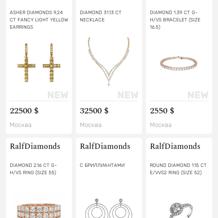
ASHER DIAMONDS 9.24
DIAMOND 31.13 CT
DIAMOND 1.39 CT G-
CT FANCY LIGHT YELLOW
NECKLACE
H/VS BRACELET (SIZE
EARRINGS
16.5)
22500 $
32500 $
2550 $
Москва
Москва
Москва
RalfDiamonds
RalfDiamonds
RalfDiamonds
DIAMOND 2.16 CT G-
С БРИЛЛИАНТАМИ
ROUND DIAMOND 1.15 CT
H/VS RING (SIZE 55)
E/VVS2 RING (SIZE 52)