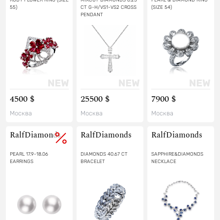
55)
CT G-H/VS1-VS2 CROSS
(SIZE 54)
PENDANT
4500 $
25500 $
7900 $
Москва
Москва
Москва
RalfDiamonds
RalfDiamonds
RalfDiamonds
PEARL 17.9-18.06
DIAMONDS 40.67 CT
SAPPHIRE&DIAMONDS
EARRINGS
BRACELET
NECKLACE