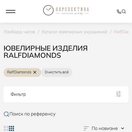
Ломбард часов
/
Каталог ювелирных украшений
/
RalfDia
ЮВЕЛИРНЫЕ ИЗДЕЛИЯ
RALFDIAMONDS
RalfDiamonds
Очистить всё
Фильтр
Поиск по референсу
По новизне