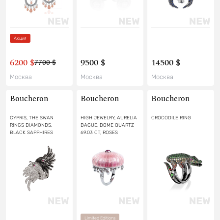
Акция
6200 $
9500 $
14500 $
7700 $
Москва
Москва
Москва
Boucheron
Boucheron
Boucheron
CYPRIS, THE SWAN
HIGH JEWELRY, AURELIA
CROCODILE RING
RINGS DIAMONDS,
BAGUE, DOME QUARTZ
BLACK SAPPHIRES
69.03 CT, ROSES
SAPPHIRES, RUBELLITES
AND DIAMONDS RING
Limited Editions