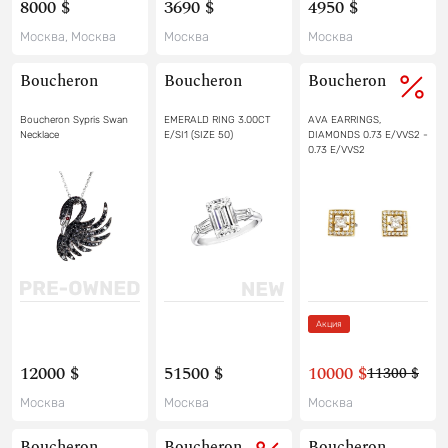
8000 $
3690 $
4950 $
Москва, Москва
Москва
Москва
Boucheron
Boucheron
Boucheron
Boucheron Sypris Swan
EMERALD RING 3.00CT
AVA EARRINGS,
Necklace
E/SI1 (SIZE 50)
DIAMONDS 0.73 E/VVS2 -
0.73 E/VVS2
Акция
12000 $
51500 $
10000 $
11300 $
Москва
Москва
Москва
Boucheron
Boucheron
Boucheron