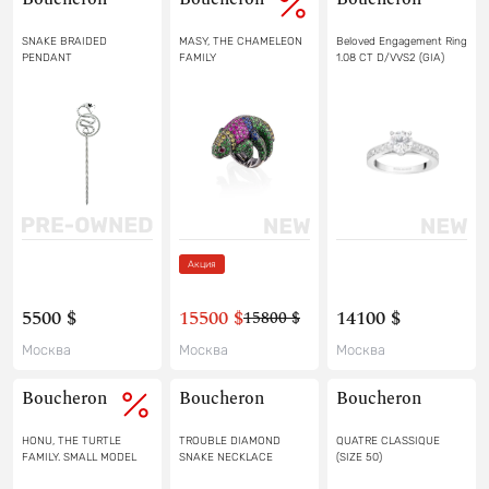
SNAKE BRAIDED
MASY, THE CHAMELEON
Beloved Engagement Ring
PENDANT
FAMILY
1.08 CT D/VVS2 (GIA)
Акция
5500 $
15500 $
14100 $
15800 $
Москва
Москва
Москва
Boucheron
Boucheron
Boucheron
HONU, THE TURTLE
TROUBLE DIAMOND
QUATRE CLASSIQUE
FAMILY. SMALL MODEL
SNAKE NECKLACE
(SIZE 50)