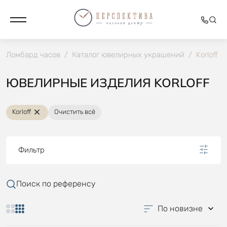
Ломбард часов
/
Каталог ювелирных украшений
/
Korloff
ЮВЕЛИРНЫЕ ИЗДЕЛИЯ KORLOFF
Korloff
Очистить всё
Фильтр
Поиск по референсу
По новизне