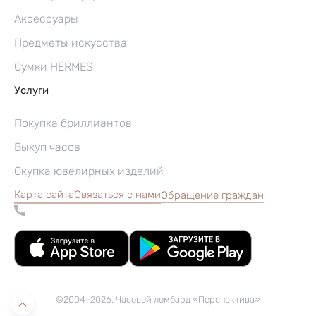
Аксессуары
Предметы искусства
Сумки HERMES
Услуги
Покупка бриллиантов
Выкуп часов
Скупка ювелирных изделий
Карта сайта
Связаться с нами
Обращение граждан
©2004–2026, Часовой ломбард «Перспектива»