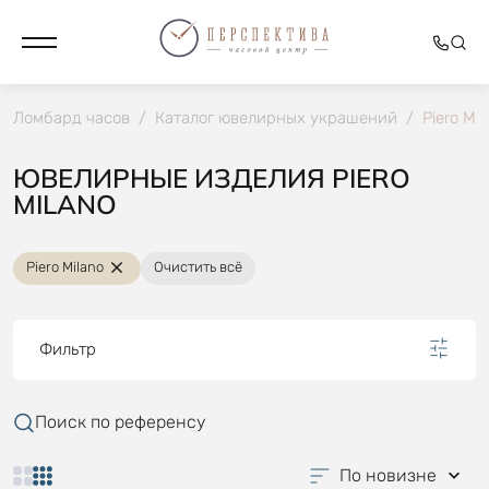
Ломбард часов
/
Каталог ювелирных украшений
/
Piero Mil
ЮВЕЛИРНЫЕ ИЗДЕЛИЯ PIERO
MILANO
Piero Milano
Очистить всё
Фильтр
Поиск по референсу
По новизне