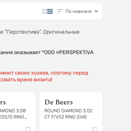
По новизне
е "Перспектива". Оригинальные
вания оказывает *OOO «PERSPEKTIVA
имеют своих хозяев, поэтому перед
овать время визита!
rs
De Beers
AMOND 3.08
ROUND DIAMOND 3.02
ESS/D RING
CT F/VS2 RING (GIA)