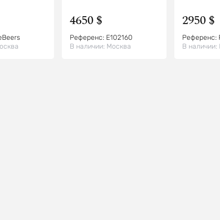
4650 $
2950 $
eBeers
Референс:
E102160
Референс:
осква
В наличии:
Москва
В наличии: