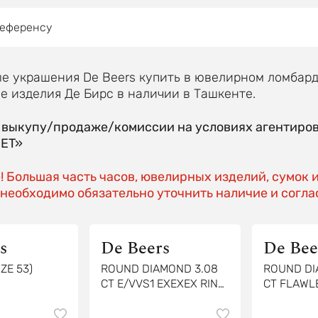
референсу
 украшения De Beers купить в ювелирном ломбард
 изделия Де Бирс в наличии в Ташкенте.
о выкупу/продаже/комиссии на условиях агентиро
EET»
 Большая часть часов, ювелирных изделий, сумок 
необходимо обязательно уточнить наличие и соглас
s
De Beers
De Bee
IZE 53)
ROUND DIAMOND 3.08
ROUND DI
CT E/VVS1 EXEXEX RING
CT FLAWL
(GIA)
(NEW)