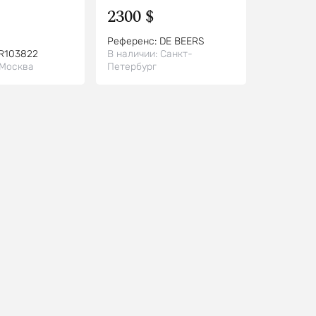
2300 $
Референс:
DE BEERS
R103822
В наличии:
Санкт-
Москва
Петербург