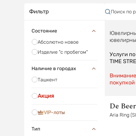
Фильтр
Поиск по 
Состояние
Ювелирные
ювелирные
Абсолютно новое
Изделие "с пробегом"
Услуги п
TIME STR
Наличие в городах
Внимание!
Ташкент
покупкой 
Акция
De Beer
VIP-лоты
Aria Ring (S
Тип