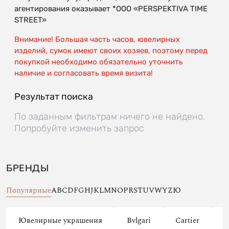
агентирования оказывает *OOO «PERSPEKTIVA TIME
STREET»
Внимание! Большая часть часов, ювелирных
изделий, сумок имеют своих хозяев, поэтому перед
покупкой необходимо обязательно уточнить
наличие и согласовать время визита!
Результат поиска
По заданным фильтрам ничего не найдено.
Попробуйте изменить запрос
БРЕНДЫ
Популярные
A
B
C
D
F
G
H
J
K
L
M
N
O
P
R
S
T
U
V
W
Y
Z
Ю
Ювелирные украшения
Bvlgari
Cartier
C