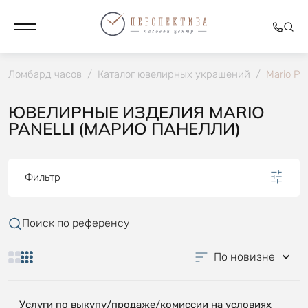
Ломбард часов
/
Каталог ювелирных украшений
/
Mario Pan
ЮВЕЛИРНЫЕ ИЗДЕЛИЯ MARIO
PANELLI (МАРИО ПАНЕЛЛИ)
Фильтр
Поиск по референсу
По новизне
Услуги по выкупу/продаже/комиссии на условиях