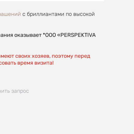
рашений
с бриллиантами по высокой
вания оказывает *OOO «PERSPEKTIVA
имеют своих хозяев, поэтому перед
овать время визита!
нить запрос