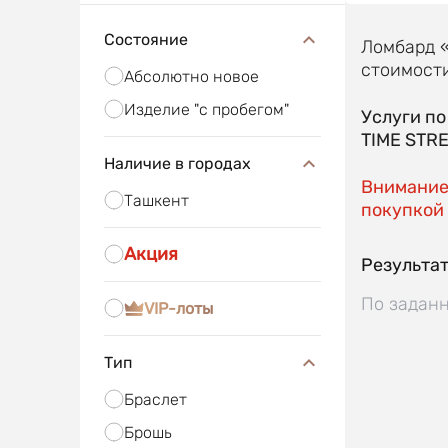
Состояние
Ломбард 
стоимости
Абсолютно новое
Изделие "с пробегом"
Услуги п
TIME STR
Наличие в городах
Внимание!
Ташкент
покупкой 
Акция
Результат
По заданн
VIP-лоты
Тип
Браслет
Брошь