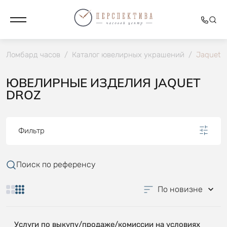
Ломбард часов
/
Каталог ювелирных украшений
/
Jaquet D
ЮВЕЛИРНЫЕ ИЗДЕЛИЯ JAQUET
DROZ
Фильтр
Поиск по референсу
По новизне
Услуги по выкупу/продаже/комиссии на условиях