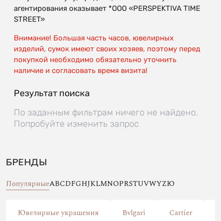
агентирования оказывает *OOO «PERSPEKTIVA TIME
STREET»
Внимание! Большая часть часов, ювелирных
изделий, сумок имеют своих хозяев, поэтому перед
покупкой необходимо обязательно уточнить
наличие и согласовать время визита!
Результат поиска
По заданным фильтрам ничего не найдено.
Попробуйте изменить запрос
БРЕНДЫ
Популярные
A
B
C
D
F
G
H
J
K
L
M
N
O
P
R
S
T
U
V
W
Y
Z
Ю
Ювелирные украшения
Bvlgari
Cartier
C