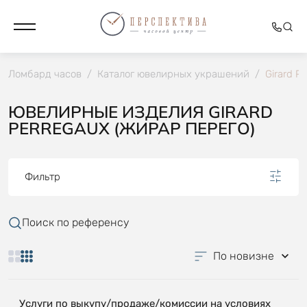
Ломбард часов
/
Каталог ювелирных украшений
/
Girard P
ЮВЕЛИРНЫЕ ИЗДЕЛИЯ GIRARD
PERREGAUX (ЖИРАР ПЕРЕГО)
Фильтр
Поиск по референсу
По новизне
Услуги по выкупу/продаже/комиссии на условиях