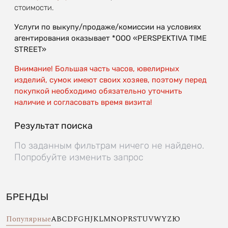
стоимости.
Услуги по выкупу/продаже/комиссии на условиях
агентирования оказывает *OOO «PERSPEKTIVA TIME
STREET»
Внимание! Большая часть часов, ювелирных
изделий, сумок имеют своих хозяев, поэтому перед
покупкой необходимо обязательно уточнить
наличие и согласовать время визита!
Результат поиска
По заданным фильтрам ничего не найдено.
Попробуйте изменить запрос
БРЕНДЫ
Популярные
A
B
C
D
F
G
H
J
K
L
M
N
O
P
R
S
T
U
V
W
Y
Z
Ю