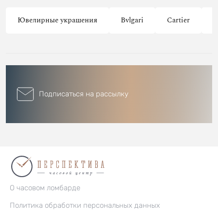
Ювелирные украшения
Bvlgari
Cartier
C
Подписаться на рассылку
О часовом ломбарде
Политика обработки персональных данных