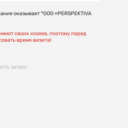
вания оказывает *OOO «PERSPEKTIVA
имеют своих хозяев, поэтому перед
овать время визита!
нить запрос