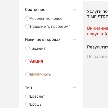
Состояние
Услуги п
TIME STR
Абсолютно новое
Изделие "с пробегом"
Внимание!
покупкой 
Наличие в городах
Результат
Ташкент
По заданн
Акция
VIP-лоты
Тип
Браслет
Брошь