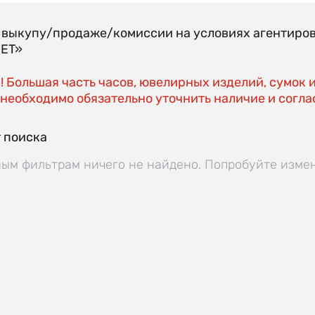
о выкупу/продаже/комиссии на условиях агентиро
EET»
 Большая часть часов, ювелирных изделий, сумок 
необходимо обязательно уточнить наличие и соглас
 поиска
ым фильтрам ничего не найдено. Попробуйте изме