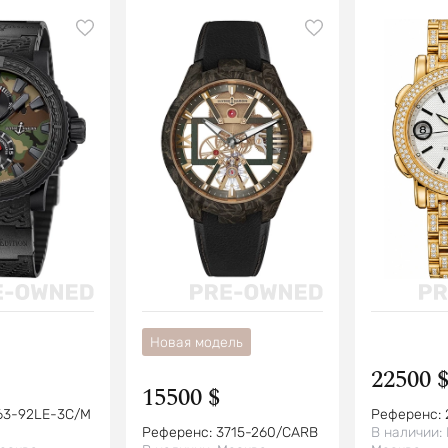
Новая модель
22500 
15500 $
63-92LE-3C/M
Референс:
Референс:
3715-260/CARB
В наличии: