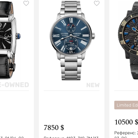
Limited Edi
10500 
7850 $
Референс: