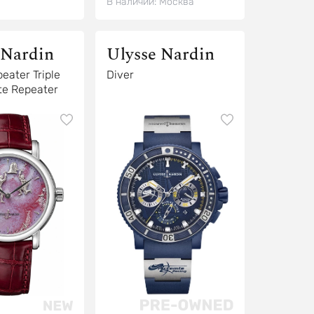
В наличии:
Москва
 Nardin
Ulysse Nardin
eater Triple
Diver
te Repeater