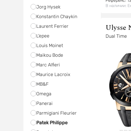
Референс:
1
В наличии:
Е
Jorg Hysek
Konstantin Chaykin
Ulysse 
Laurent Ferrier
L'epee
Dual Time
Louis Moinet
Maikou Bode
Marc Alfieri
Maurice Lacroix
MB&F
Omega
Panerai
Parmigiani Fleurier
Patek Philippe