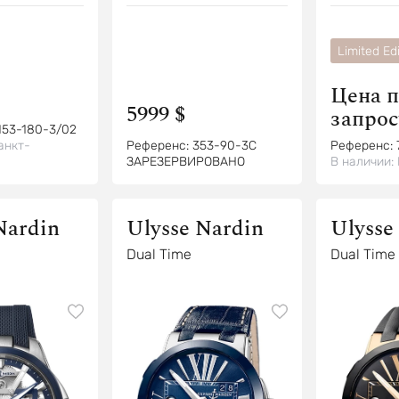
Limited Edi
Цена п
5999 $
запрос
153-180-3/02
анкт-
Референс:
353-90-3C
Референс:
ЗАРЕЗЕРВИРОВАНО
В наличии:
Nardin
Ulysse Nardin
Ulysse
Dual Time
Dual Time