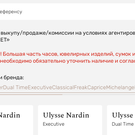
референсу
о выкупу/продаже/комиссии на условиях агентиро
EET»
 Большая часть часов, ювелирных изделий, сумок 
необходимо обязательно уточнить наличие и соглас
и бренда:
er
Dual Time
Executive
Classical
Freak
Caprice
Michelange
Nardin
Ulysse Nardin
Ulysse
Executive
Dual Time