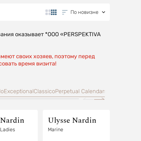
По новизне
вания оказывает *OOO «PERSPEKTIVA
имеют своих хозяев, поэтому перед
овать время визита!
lo
Exceptional
Classico
Perpetual Calendars
Sonata
Classi
 Nardin
Ulysse Nardin
 Ladies
Marine