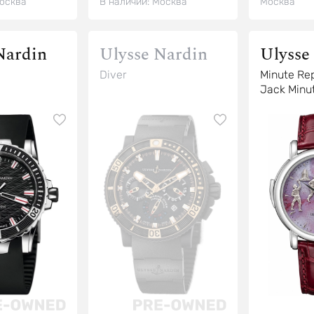
осква
В наличии:
Москва
Москва
Nardin
Ulysse Nardin
Ulysse
Diver
Minute Rep
Jack Minu