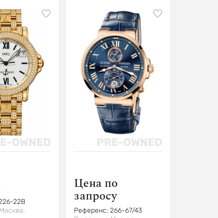
Цена по
$
запросу
226-22B
Москва,
Референс:
266-67/43