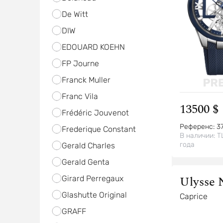
De Witt
DIW
EDOUARD KOEHN
FP Journe
Franck Muller
Franc Vila
13500 $
Frédéric Jouvenot
Референс:
3
Frederique Constant
В наличии:
Т
года
Gerald Charles
Gerald Genta
Ulysse 
Girard Perregaux
Glashutte Original
Caprice
GRAFF