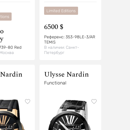
Limited Editions
tions
6500 $
о
у
Референс:
353-98LE-3/AR
TEMIS
739-80 Red
В наличии:
Санкт-
Москва
Петербург
 Nardin
Ulysse Nardin
Functional