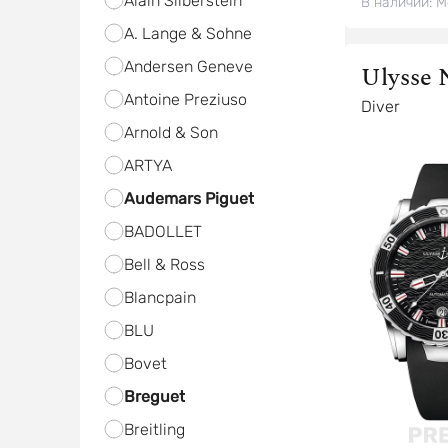
Alain Silberstein
В наличии:
М
A. Lange & Sohne
Andersen Geneve
Ulysse 
Antoine Preziuso
Diver
Arnold & Son
ARTYA
Audemars Piguet
BADOLLET
Bell & Ross
Blancpain
BLU
Bovet
Breguet
Breitling