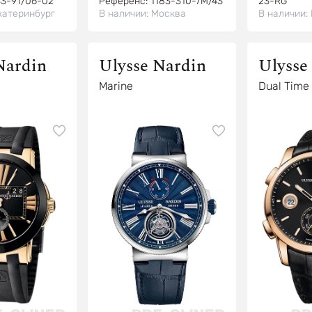
33-91/06-02
Референс:
1183-310-7M/43
23-RG
катеринбург
В наличии:
Москва
В наличии:
Nardin
Ulysse Nardin
Ulysse
Marine
Dual Time