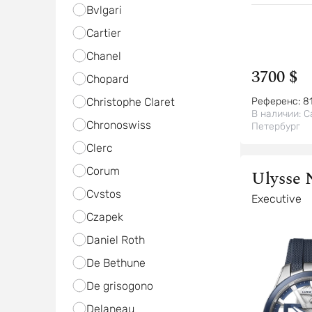
Bvlgari
Cartier
Chanel
3700 $
Chopard
Christophe Claret
Референс:
8
В наличии:
С
Chronoswiss
Петербург
Clerc
Corum
Ulysse 
Cvstos
Executive
Czapek
Daniel Roth
De Bethune
De grisogono
Delaneau