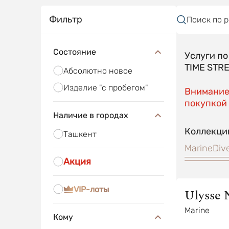
Фильтр
Поиск по 
Состояние
Услуги п
TIME STR
Абсолютно новое
Изделие "с пробегом"
Внимание!
покупкой 
Наличие в городах
Коллекци
Ташкент
Marine
Div
Акция
VIP-лоты
Ulysse 
Marine
Кому