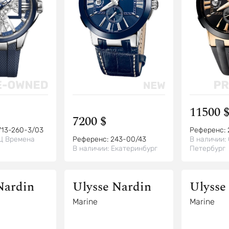
11500 
7200 $
713-260-3/03
Референс:
Ц Времена
Референс:
243-00/43
В наличии:
В наличии:
Екатеринбург
Петербург
Nardin
Ulysse Nardin
Ulysse
Marine
Marine