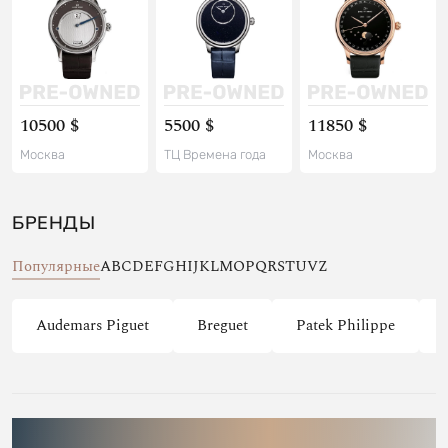
10500 $
5500 $
11850 $
Москва
ТЦ Времена года
Москва
БРЕНДЫ
Популярные
A
B
C
D
E
F
G
H
I
J
K
L
M
O
P
Q
R
S
T
U
V
Z
Audemars Piguet
Breguet
Patek Philippe