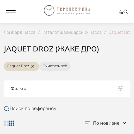
Ломбард часов
/
Каталог швейцарских часов
/
Jaquet Droz
JAQUET DROZ (ЖАКЕ ДРО)
Jaquet Droz
Очистить всё
Фильтр
Поиск по референсу
По новизне