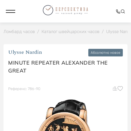
Ломбард часов
/
Каталог швейцарских часов
/
Ulysse Nardi
Ulysse Nardin
Абсолютно новое
MINUTE REPEATER ALEXANDER THE
GREAT
Референс: 786-90