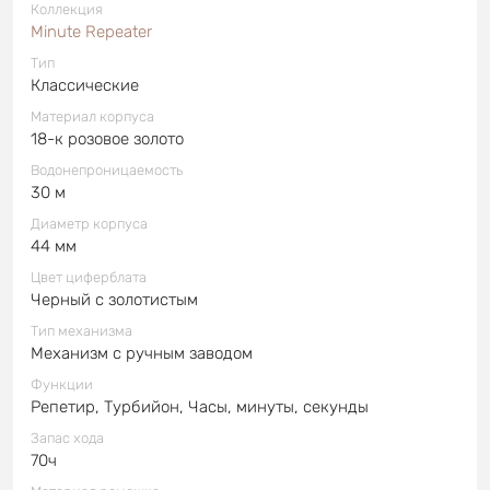
Коллекция
Minute Repeater
Тип
Классические
Материал корпуса
18-к розовое золото
Водонепроницаемость
30 м
Диаметр корпуса
44 мм
Цвет циферблата
Черный с золотистым
Тип механизма
Механизм с ручным заводом
Функции
Репетир, Турбийон, Часы, минуты, секунды
Запас хода
70ч