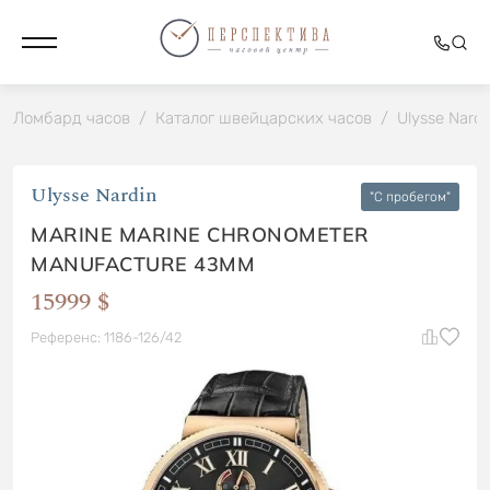
Ломбард часов
/
Каталог швейцарских часов
/
Ulysse Nardi
Ulysse Nardin
"C пробегом"
MARINE MARINE CHRONOMETER
MANUFACTURE 43MM
15999 $
Референс: 1186-126/42