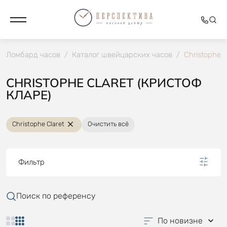
Ломбард часов
/
Каталог швейцарских часов
/
Christophe C
CHRISTOPHE CLARET (КРИСТОФ
КЛАРЕ)
Christophe Claret
Очистить всё
Фильтр
Поиск по референсу
По новизне