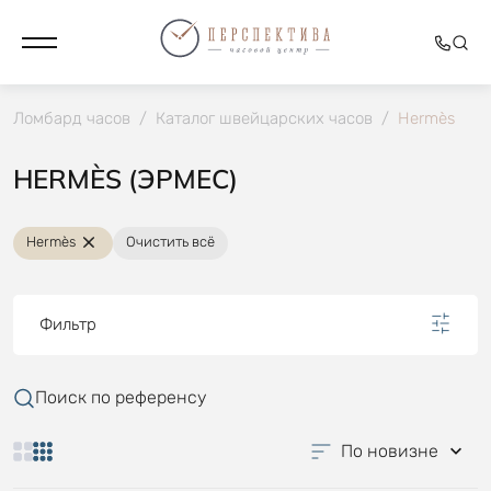
Ломбард часов
/
Каталог швейцарских часов
/
Hermès
HERMÈS (ЭРМЕС)
Hermès
Очистить всё
Фильтр
Поиск по референсу
По новизне