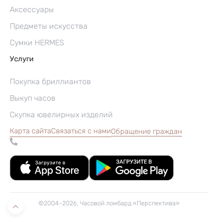
Аксессуары
Предметы искусства
Сумки HERMES
Услуги
Покупка бриллиантов
Выкуп часов
Скупка ювелирных изделий
Карта сайта
Связаться с нами
Обращение граждан
©2004–2026, Часовой ломбард «Перспектива»