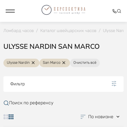
Ломбард часов
/
Каталог швейцарских часов
/
Ulysse Nardi
ULYSSE NARDIN SAN MARCO
Ulysse Nardin
San Marco
Очистить всё
Фильтр
Поиск по референсу
По новизне