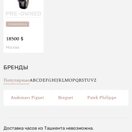
Limited Editions
18500 $
Москва
БРЕНДЫ
Популярные
A
B
C
D
E
F
G
H
I
J
K
L
M
O
P
Q
R
S
T
U
V
Z
Audemars Piguet
Breguet
Patek Philippe
Доставка часов из Ташкента невозможна.