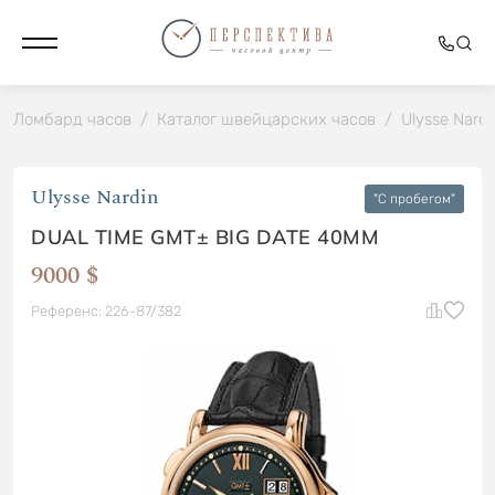
Ломбард часов
/
Каталог швейцарских часов
/
Ulysse Nardi
Ulysse Nardin
"C пробегом"
DUAL TIME GMT± BIG DATE 40MM
9000 $
Референс: 226-87/382