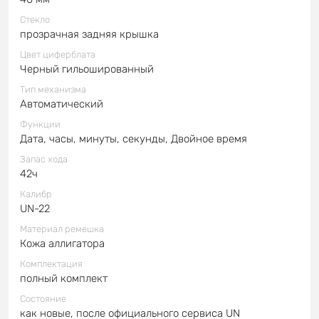
Стекло
прозрачная задняя крышка
Цвет циферблата
Черный гильошированный
Тип механизма
Автоматический
Функции
Дата, часы, минуты, секунды, Двойное время
Запас хода
42ч
Калибр
UN-22
Материал ремешка
Кожа аллигатора
Комплектация
полный комплект
Состояние
как новые, после официального сервиса UN