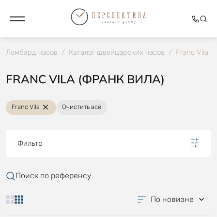
Ломбард часов
/
Каталог швейцарских часов
/
Franc Vila
FRANC VILA (ФРАНК ВИЛА)
Franc Vila
Очистить всё
Фильтр
Поиск по референсу
По новизне