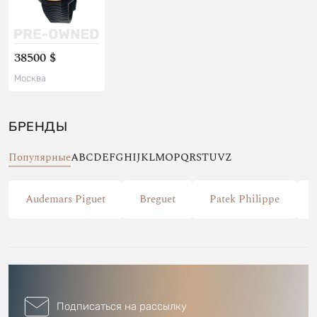
38500 $
Москва
БРЕНДЫ
Популярные
A
B
C
D
E
F
G
H
I
J
K
L
M
O
P
Q
R
S
T
U
V
Z
Audemars Piguet
Breguet
Patek Philippe
Подписаться на рассылку