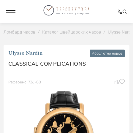
Ломбард часов
/
Каталог швейцарских часов
/
Ulysse Nardi
Ulysse Nardin
Абсолютно новое
CLASSICAL COMPLICATIONS
Референс: 736-88