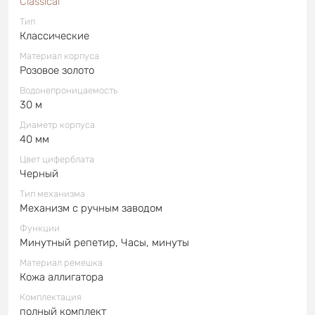
Classical
Тип
Классические
Материал корпуса
Розовое золото
Водонепроницаемость
30 м
Диаметр корпуса
40 мм
Цвет циферблата
Черный
Тип механизма
Механизм с ручным заводом
Функции
Минутный репетир, Часы, минуты
Материал ремешка
Кожа аллигатора
Комплектация
полный комплект