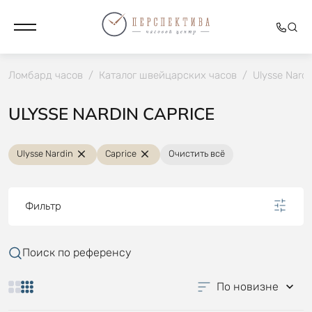
Ломбард часов
/
Каталог швейцарских часов
/
Ulysse Nardi
ULYSSE NARDIN CAPRICE
Ulysse Nardin
Caprice
Очистить всё
Фильтр
Поиск по референсу
По новизне