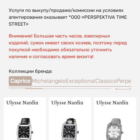
Услуги по выкупу/продаже/комиссии на условиях
агентирования оказывает *OOO «PERSPEKTIVA TIME
STREET»
Внимание! Большая часть часов, ювелирных
изделий, сумок имеют своих хозяев, поэтому перед
покупкой необходимо обязательно уточнить
наличие и согласовать время визита!
Коллекции бренда:
reak
Caprice
Michelangelo
Exceptional
Classico
Perpetua
Ulysse Nardin
Ulysse Nardin
Ulysse Nardin