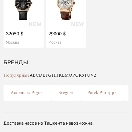
32050 $
29000 $
Москва
Москва
БРЕНДЫ
Популярные
A
B
C
D
E
F
G
H
I
J
K
L
M
O
P
Q
R
S
T
U
V
Z
Audemars Piguet
Breguet
Patek Philippe
Доставка часов из Ташкента невозможна.