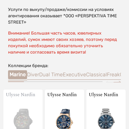
Услуги по выкупу/продаже/комиссии на условиях
агентирования оказывает *OOO «PERSPEKTIVA TIME
STREET»
Внимание! Большая часть часов, ювелирных
изделий, сумок имеют своих хозяев, поэтому перед
покупкой необходимо обязательно уточнить
наличие и согласовать время визита!
Коллекции бренда:
Marine
Diver
Dual Time
Executive
Classical
Freak
Cap
Ulysse Nardin
Ulysse Nardin
Ulysse Nardin