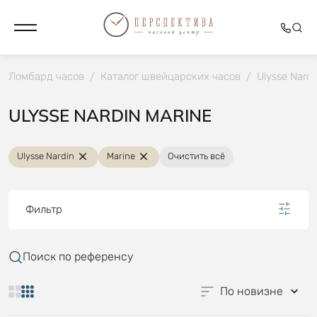
Ломбард часов
/
Каталог швейцарских часов
/
Ulysse Nardi
ULYSSE NARDIN MARINE
Ulysse Nardin
Marine
Очистить всё
Фильтр
Поиск по референсу
По новизне