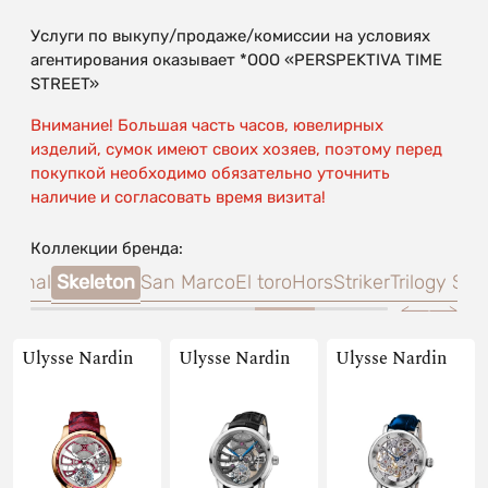
Услуги по выкупу/продаже/комиссии на условиях
агентирования оказывает *OOO «PERSPEKTIVA TIME
STREET»
Внимание! Большая часть часов, ювелирных
изделий, сумок имеют своих хозяев, поэтому перед
покупкой необходимо обязательно уточнить
наличие и согласовать время визита!
Коллекции бренда:
tional
Skeleton
San Marco
El toro
HorsStriker
Trilogy Se
Ulysse Nardin
Ulysse Nardin
Ulysse Nardin