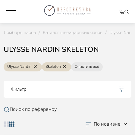
Ломбард часов
/
Каталог швейцарских часов
/
Ulysse Nardi
ULYSSE NARDIN SKELETON
Ulysse Nardin
Skeleton
Очистить всё
Фильтр
Поиск по референсу
По новизне