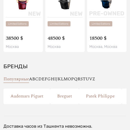
Limited Editions
Limited Editions
Limited Editions
38500 $
48500 $
18500 $
Москва
Москва
Москва, Москва
БРЕНДЫ
Популярные
A
B
C
D
E
F
G
H
I
J
K
L
M
O
P
Q
R
S
T
U
V
Z
Audemars Piguet
Breguet
Patek Philippe
Доставка часов из Ташкента невозможна.