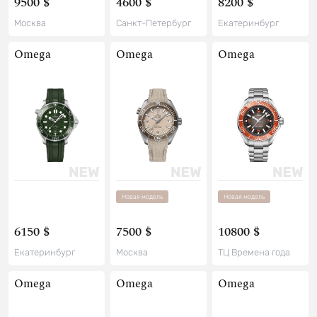
9500 $
4600 $
8200 $
Москва
Санкт-Петербург
Екатеринбург
Omega
Omega
Omega
Новая модель
Новая модель
6150 $
7500 $
10800 $
Екатеринбург
Москва
ТЦ Времена года
Omega
Omega
Omega