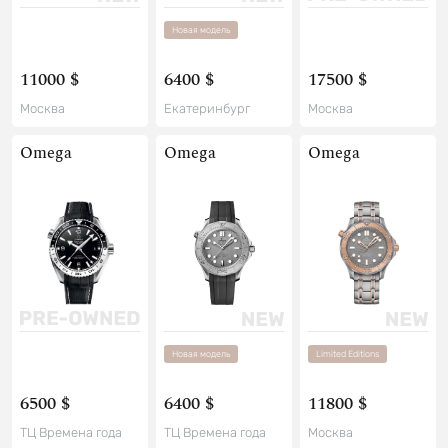
Новая модель
11000 $
6400 $
17500 $
Москва
Екатеринбург
Москва
Omega
Omega
Omega
Новая модель
Limited Editions
6500 $
6400 $
11800 $
ТЦ Времена года
ТЦ Времена года
Москва