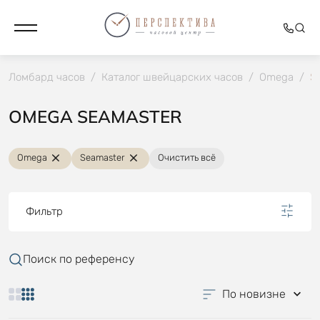
Ломбард часов
/
Каталог швейцарских часов
/
Omega
/
S
OMEGA SEAMASTER
Omega
Seamaster
Очистить всё
Фильтр
Поиск по референсу
По новизне