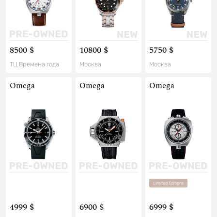
8500 $
10800 $
5750 $
ТЦ Времена года
Москва
Москва
Omega
Omega
Omega
Limited Editions
4999 $
6900 $
6999 $