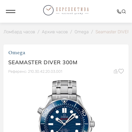
Ломбард часов
/
Архив часов
/
Omega
/
Seamaster DIVER
Omega
SEAMASTER DIVER 300M
Референс: 210.30.42.20.03.001