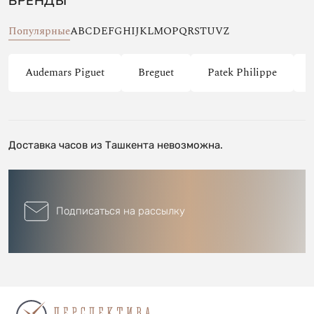
БРЕНДЫ
Популярные
A
B
C
D
E
F
G
H
I
J
K
L
M
O
P
Q
R
S
T
U
V
Z
Audemars Piguet
Breguet
Patek Philippe
Доставка часов из Ташкента невозможна.
Подписаться на рассылку