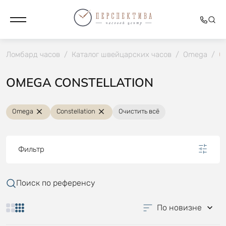
Ломбард часов
/
Каталог швейцарских часов
/
Omega
/
Co
OMEGA CONSTELLATION
Omega
Constellation
Очистить всё
Фильтр
Поиск по референсу
По новизне