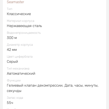
Seamaster
Тип
Классические
Материал корпуса
Нержавеющая сталь
Водонепроницаемость
300 м
Диаметр корпуса
42 мм
Цвет циферблата
Серый
Тип механизма
Автоматический
Функции
Гелиевый клапан декомпрессии, Дата, часы, минуты,
секунды
Запас хода
55ч