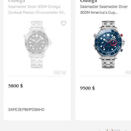
Omega
Omega
Seamaster Diver 300M Omega
Seamaster Seamaster Diver
Co‑Axial Master Chronometer 42
300M America’s Cup
mm
Chronograph
5800 $
9500 $
ЗАРЕЗЕРВИРОВАНО
1-2