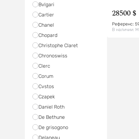
Bvlgari
28500 $
Cartier
Референс:
5
Chanel
В наличии:
М
Chopard
Christophe Claret
Chronoswiss
Clerc
Corum
Cvstos
Czapek
Daniel Roth
De Bethune
De grisogono
Delaneau