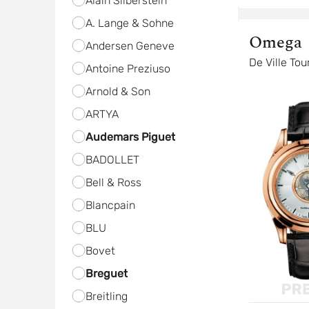
Alain Silberstein
A. Lange & Sohne
Omega
Andersen Geneve
De Ville Tou
Antoine Preziuso
Arnold & Son
ARTYA
Audemars Piguet
BADOLLET
Bell & Ross
Blancpain
BLU
Bovet
Breguet
Breitling