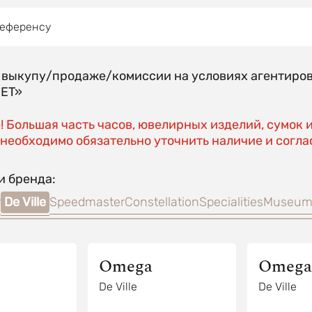
референсу
о выкупу/продаже/комиссии на условиях агентиро
EET»
 Большая часть часов, ювелирных изделий, сумок 
необходимо обязательно уточнить наличие и соглас
и бренда:
r
De Ville
Speedmaster
Constellation
Specialities
Museum 
Omega
Omega
De Ville
De Ville