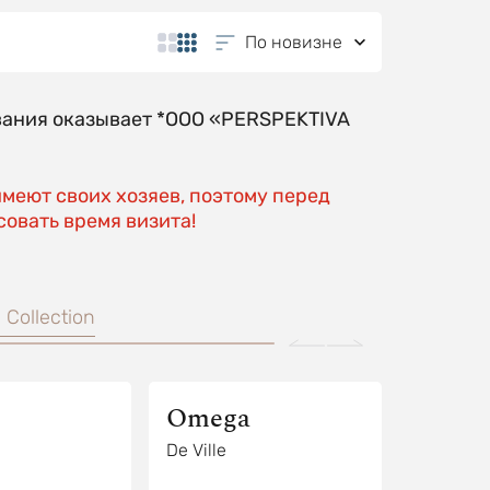
По новизне
вания оказывает *OOO «PERSPEKTIVA
имеют своих хозяев, поэтому перед
овать время визита!
Collection
Omega
De Ville