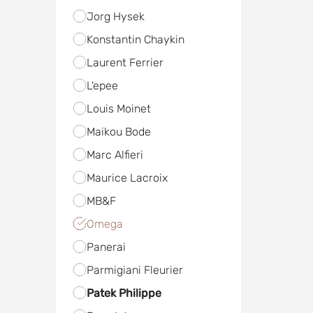
Jorg Hysek
Konstantin Chaykin
Laurent Ferrier
L'epee
Louis Moinet
Maikou Bode
Marc Alfieri
Maurice Lacroix
MB&F
Omega
Panerai
Parmigiani Fleurier
Patek Philippe