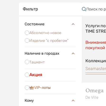
Фильтр
Поиск по 
Состояние
Услуги п
TIME STR
Абсолютно новое
Изделие "с пробегом"
Внимание!
покупкой 
Наличие в городах
Коллекци
Ташкент
Seamaste
Акция
VIP-лоты
Omega
De Ville
Кому