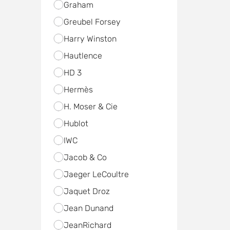
Graham
Greubel Forsey
Harry Winston
Hautlence
HD 3
Hermès
H. Moser & Cie
Hublot
IWC
Jacob & Co
Jaeger LeCoultre
Jaquet Droz
Jean Dunand
JeanRichard