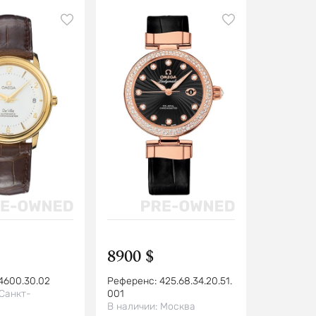
8900 $
4600.30.02
Референс:
425.68.34.20.51.
Санкт-
001
В наличии:
Москва