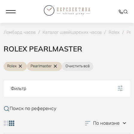
Ломбард часов
/
Каталог швейцарских часов
/
Rolex
/
Pea
ROLEX PEARLMASTER
Rolex
Pearlmaster
Очистить всё
Фильтр
Поиск по референсу
По новизне