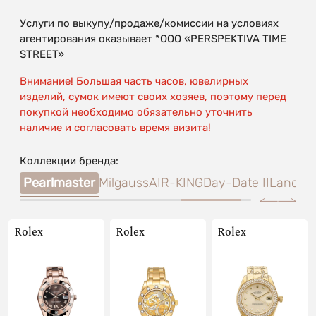
Услуги по выкупу/продаже/комиссии на условиях
агентирования оказывает *OOO «PERSPEKTIVA TIME
STREET»
Внимание! Большая часть часов, ювелирных
изделий, сумок имеют своих хозяев, поэтому перед
покупкой необходимо обязательно уточнить
наличие и согласовать время визита!
Коллекции бренда:
orer
Pearlmaster
Milgauss
AIR-KING
Day-Date II
Land-Dw
Rolex
Rolex
Rolex