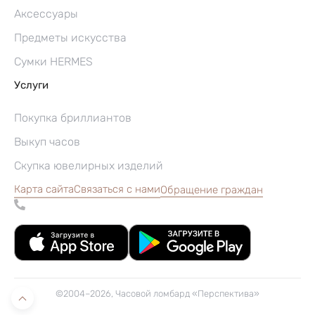
Аксессуары
Предметы искусства
Сумки HERMES
Услуги
Покупка бриллиантов
Выкуп часов
Скупка ювелирных изделий
Карта сайта
Связаться с нами
Обращение граждан
©2004–2026, Часовой ломбард «Перспектива»