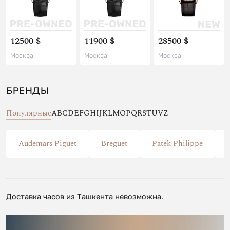
12500 $
11900 $
28500 $
Москва
Москва
Москва
БРЕНДЫ
Популярные
A
B
C
D
E
F
G
H
I
J
K
L
M
O
P
Q
R
S
T
U
V
Z
Audemars Piguet
Breguet
Patek Philippe
Доставка часов из Ташкента невозможна.