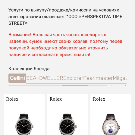
Услуги по выкупу/продаже/комиссии на условиях
агентирования оказывает *OOO «PERSPEKTIVA TIME
STREET»
Внимание! Большая часть часов, ювелирных
изделий, сумок имеют своих хозяев, поэтому перед
покупкой необходимо обязательно уточнить
наличие и согласовать время визита!
Коллекции бренда:
sea
Cellini
SEA-DWELLER
Explorer
Pearlmaster
Milgauss
Rolex
Rolex
Rolex