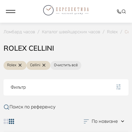
Ломбард часов
/
Каталог швейцарских часов
/
Rolex
/
Cell
ROLEX CELLINI
Rolex
Cellini
Очистить всё
Фильтр
Поиск по референсу
По новизне