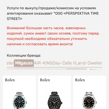
Услуги по выкупу/продаже/комиссии на условиях
агентирования оказывает *OOO «PERSPEKTIVA TIME
STREET»
Внимание! Большая часть часов, ювелирных
изделий, сумок имеют своих хозяев, поэтому перед
покупкой необходимо обязательно уточнить
наличие и согласовать время визита!
Коллекции бренда:
lmaster
Milgauss
AIR-KING
Day-Date II
Land-Dweller
Rolex
Rolex
Rolex