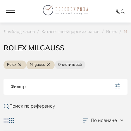
Ломбард часов
/
Каталог швейцарских часов
/
Rolex
/
Mil
ROLEX MILGAUSS
Rolex
Milgauss
Очистить всё
Фильтр
Поиск по референсу
По новизне