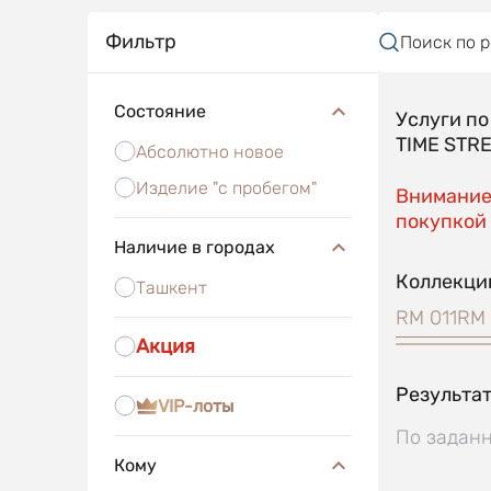
Фильтр
Поиск по 
Состояние
Услуги п
TIME STR
Абсолютно новое
Изделие "с пробегом"
Внимание!
покупкой 
Наличие в городах
Коллекци
Ташкент
RM 011
RM 
Акция
Результат
VIP-лоты
По заданн
Кому