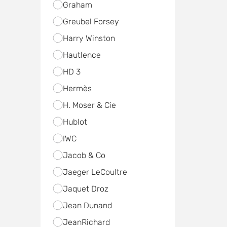
Graham
Greubel Forsey
Harry Winston
Hautlence
HD 3
Hermès
H. Moser & Cie
Hublot
IWC
Jacob & Co
Jaeger LeCoultre
Jaquet Droz
Jean Dunand
JeanRichard