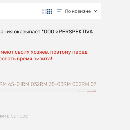
По новизне
вания оказывает *OOO «PERSPEKTIVA
имеют своих хозяев, поэтому перед
овать время визита!
RM 65-01
RM 032
RM 35-03
RM 002
RM 07
Split Seconds
нить запрос