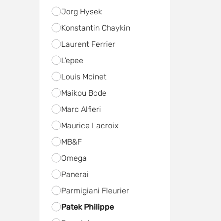
Jorg Hysek
Konstantin Chaykin
Laurent Ferrier
L'epee
Louis Moinet
Maikou Bode
Marc Alfieri
Maurice Lacroix
MB&F
Omega
Panerai
Parmigiani Fleurier
Patek Philippe