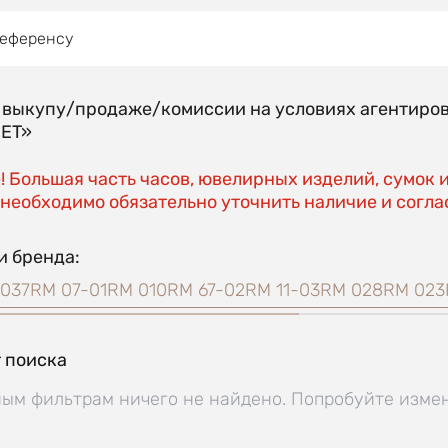
референсу
о выкупу/продаже/комиссии на условиях агентиро
EET»
 Большая часть часов, ювелирных изделий, сумок 
необходимо обязательно уточнить наличие и соглас
и бренда:
037
RM 07-01
RM 010
RM 67-02
RM 11-03
RM 028
RM 023
 поиска
ым фильтрам ничего не найдено. Попробуйте изме