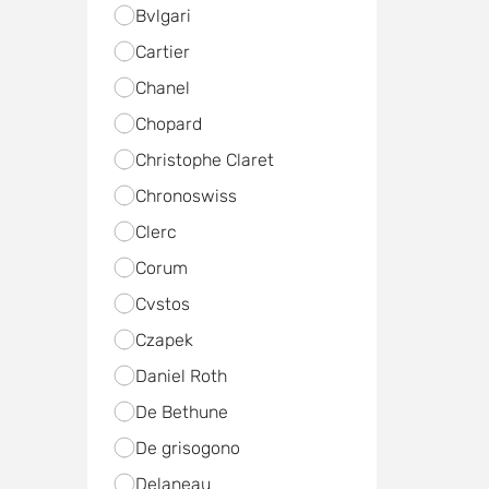
Bvlgari
Cartier
Chanel
Chopard
Christophe Claret
Chronoswiss
Clerc
Corum
Cvstos
Czapek
Daniel Roth
De Bethune
De grisogono
Delaneau