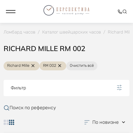
Ломбард часов
/
Каталог швейцарских часов
/
Richard Mille
RICHARD MILLE RM 002
Richard Mille
RM 002
Очистить всё
Фильтр
Поиск по референсу
По новизне