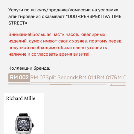
Услуги по выкупу/продаже/комиссии на условиях
агентирования оказывает *OOO «PERSPEKTIVA TIME
STREET»
Внимание! Большая часть часов, ювелирных
изделий, сумок имеют своих хозяев, поэтому перед
покупкой необходимо обязательно уточнить
наличие и согласовать время визита!
Коллекции бренда:
-03
RM 002
RM 07
Split Seconds
RM 014
RM 017
RM 029
Richard Mille