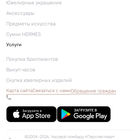
Ювелирные украшения
Аксессуары
Предметы искусства
Сумки HERMES
Услуги
Покупка бриллиантов
Выкуп часов
Скупка ювелирных изделий
Карта сайта
Связаться с нами
Обращение граждан
©2004–2026, Часовой ломбард «Перспектива»