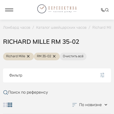
Ломбард часов
/
Каталог швейцарских часов
/
Richard Mille
RICHARD MILLE RM 35-02
Richard Mille
RM 35-02
Очистить всё
Фильтр
Поиск по референсу
По новизне