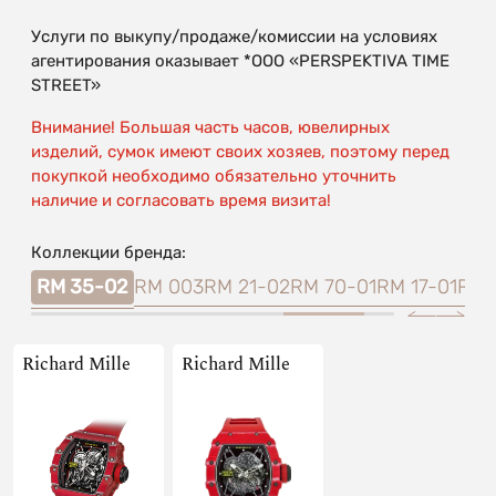
Услуги по выкупу/продаже/комиссии на условиях
агентирования оказывает *OOO «PERSPEKTIVA TIME
STREET»
Внимание! Большая часть часов, ювелирных
изделий, сумок имеют своих хозяев, поэтому перед
покупкой необходимо обязательно уточнить
наличие и согласовать время визита!
Коллекции бренда:
-02
RM 35-02
RM 003
RM 21-02
RM 70-01
RM 17-01
RM 
Richard Mille
Richard Mille