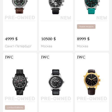
Новая модель
4999 $
10500 $
8999 $
Санкт-Петербург
Москва
Москва
IWC
IWC
IWC
Limited Editions