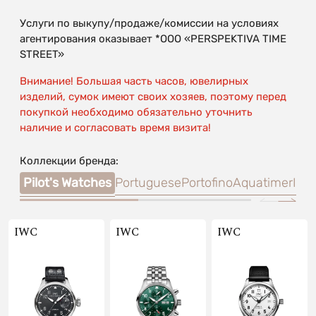
Услуги по выкупу/продаже/комиссии на условиях
агентирования оказывает *OOO «PERSPEKTIVA TIME
STREET»
Внимание! Большая часть часов, ювелирных
изделий, сумок имеют своих хозяев, поэтому перед
покупкой необходимо обязательно уточнить
наличие и согласовать время визита!
Коллекции бренда:
Pilot's Watches
Portuguese
Portofino
Aquatimer
Ing
IWC
IWC
IWC