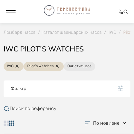
Ломбард часов
/
Каталог швейцарских часов
/
IWC
/
Pilot
IWC PILOT'S WATCHES
IWC
Pilot's Watches
Очистить всё
Фильтр
Поиск по референсу
По новизне