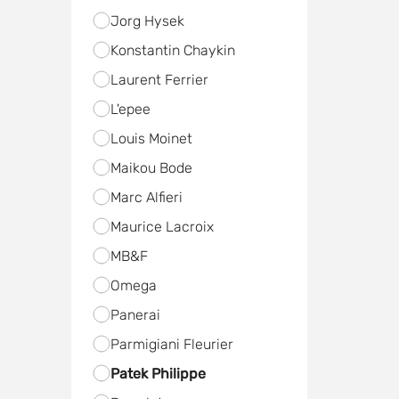
Jorg Hysek
Konstantin Chaykin
Laurent Ferrier
L'epee
Louis Moinet
Maikou Bode
Marc Alfieri
Maurice Lacroix
MB&F
Omega
Panerai
Parmigiani Fleurier
Patek Philippe