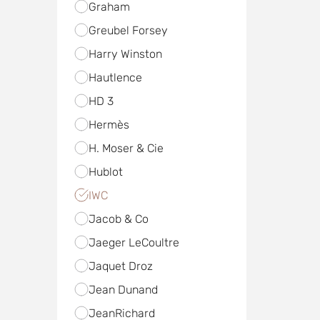
Graham
Greubel Forsey
Harry Winston
Hautlence
HD 3
Hermès
H. Moser & Cie
Hublot
IWC
Jacob & Co
Jaeger LeCoultre
Jaquet Droz
Jean Dunand
JeanRichard