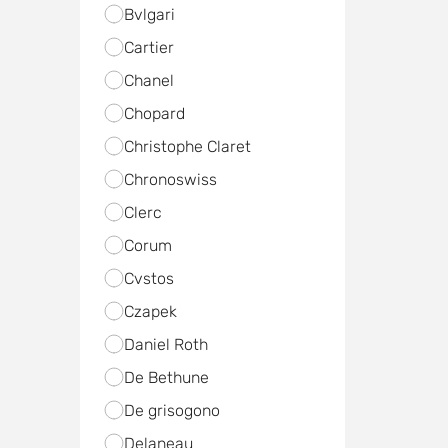
Bvlgari
Cartier
Chanel
Chopard
Christophe Claret
Chronoswiss
Clerc
Corum
Cvstos
Czapek
Daniel Roth
De Bethune
De grisogono
Delaneau