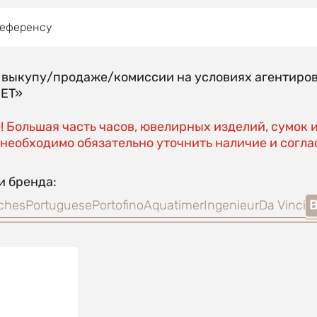
референсу
о выкупу/продаже/комиссии на условиях агентиро
EET»
 Большая часть часов, ювелирных изделий, сумок 
необходимо обязательно уточнить наличие и соглас
и бренда:
tches
Portuguese
Portofino
Aquatimer
Ingenieur
Da Vinci
B