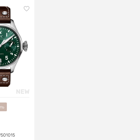
ль
W501015