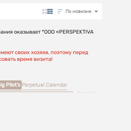
По новизне
вания оказывает *OOO «PERSPEKTIVA
имеют своих хозяев, поэтому перед
овать время визита!
ig Pilot’s
Perpetual Calendar