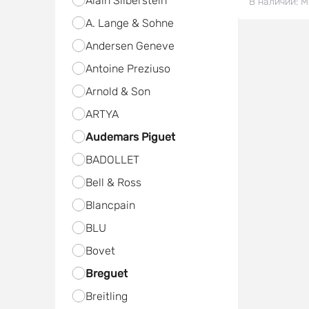
Alain Silberstein
В наличии:
М
A. Lange & Sohne
Andersen Geneve
Antoine Preziuso
Arnold & Son
ARTYA
Audemars Piguet
BADOLLET
Bell & Ross
Blancpain
BLU
Bovet
Breguet
Breitling