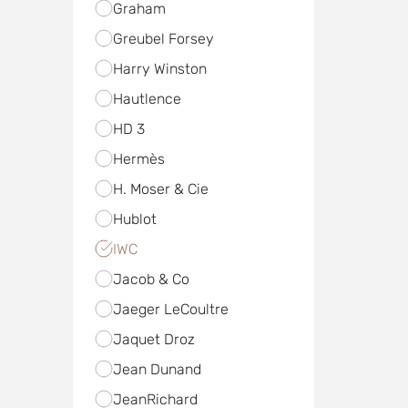
Graham
Greubel Forsey
Harry Winston
Hautlence
HD 3
Hermès
H. Moser & Cie
Hublot
IWC
Jacob & Co
Jaeger LeCoultre
Jaquet Droz
Jean Dunand
JeanRichard