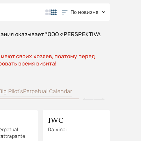
По новизне
вания оказывает *OOO «PERSPEKTIVA
имеют своих хозяев, поэтому перед
овать время визита!
Big Pilot’s
Perpetual Calendar
IWC
erpetual
Da Vinci
Rattrapante