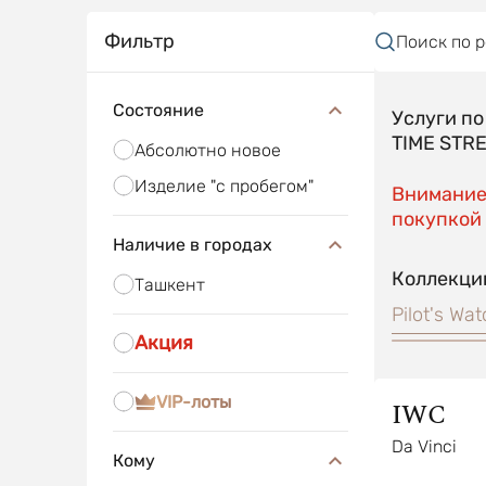
Фильтр
Поиск по 
Состояние
Услуги п
TIME STR
Абсолютно новое
Изделие "с пробегом"
Внимание!
покупкой 
Наличие в городах
Коллекци
Ташкент
Pilot's Wa
Акция
VIP-лоты
IWC
Da Vinci
Кому