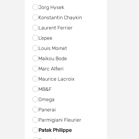
Jorg Hysek
Konstantin Chaykin
Laurent Ferrier
L'epee
Louis Moinet
Maikou Bode
Marc Alfieri
Maurice Lacroix
MB&F
Omega
Panerai
Parmigiani Fleurier
Patek Philippe