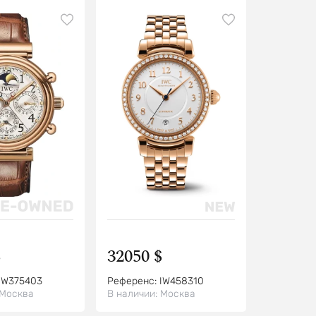
$
32050 $
IW375403
Референс:
IW458310
Москва
В наличии:
Москва