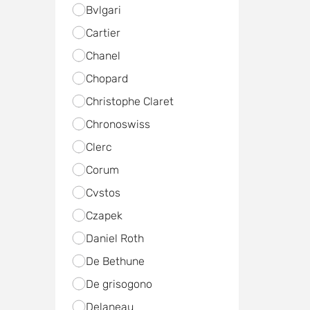
Bvlgari
Cartier
Chanel
Chopard
Christophe Claret
Chronoswiss
Clerc
Corum
Cvstos
Czapek
Daniel Roth
De Bethune
De grisogono
Delaneau