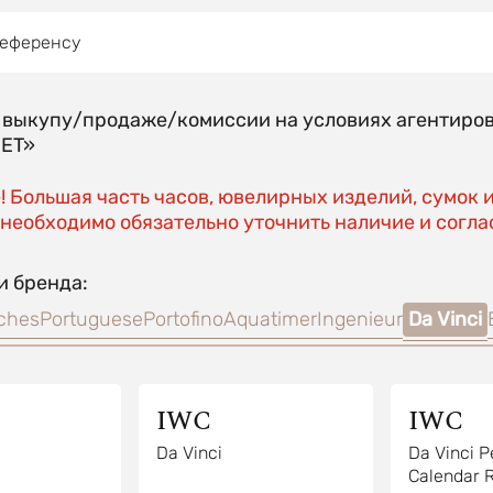
референсу
о выкупу/продаже/комиссии на условиях агентиро
EET»
 Большая часть часов, ювелирных изделий, сумок 
необходимо обязательно уточнить наличие и соглас
и бренда:
tches
Portuguese
Portofino
Aquatimer
Ingenieur
Da Vinci
IWC
IWC
Da Vinci
Da Vinci P
Calendar 