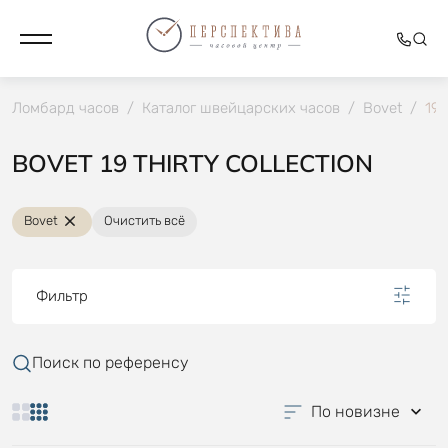
Ломбард часов
/
Каталог швейцарских часов
/
Bovet
/
19 
BOVET 19 THIRTY COLLECTION
Bovet
Очистить всё
Фильтр
Поиск по референсу
По новизне