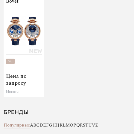
Bovet
Vip
Цена по
запросу
Москва
БРЕНДЫ
Популярные
A
B
C
D
E
F
G
H
I
J
K
L
M
O
P
Q
R
S
T
U
V
Z