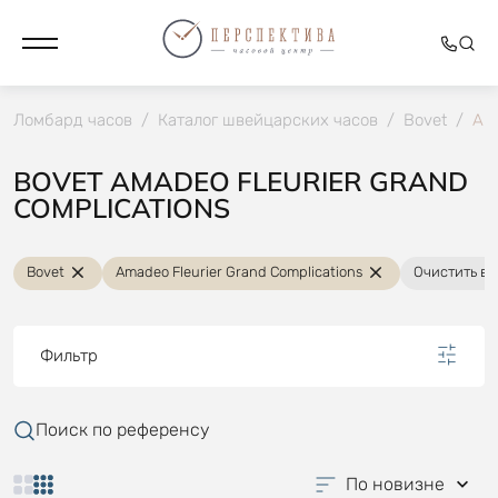
Ломбард часов
/
Каталог швейцарских часов
/
Bovet
/
Ama
BOVET AMADEO FLEURIER GRAND
COMPLICATIONS
Bovet
Amadeo Fleurier Grand Complications
Очистить вс
Фильтр
Поиск по референсу
По новизне