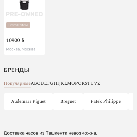
Limited Editions
10900 $
Москва, Москва
БРЕНДЫ
Популярные
A
B
C
D
E
F
G
H
I
J
K
L
M
O
P
Q
R
S
T
U
V
Z
Audemars Piguet
Breguet
Patek Philippe
Доставка часов из Ташкента невозможна.