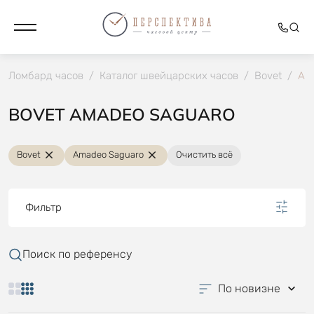
Ломбард часов
/
Каталог швейцарских часов
/
Bovet
/
Am
BOVET AMADEO SAGUARO
Bovet
Amadeo Saguaro
Очистить всё
Фильтр
Поиск по референсу
По новизне