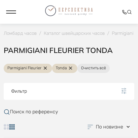
Ломбард часов
/
Каталог швейцарских часов
/
Parmigiani Fl
PARMIGIANI FLEURIER TONDA
Parmigiani Fleurier
Tonda
Очистить всё
Фильтр
Поиск по референсу
По новизне