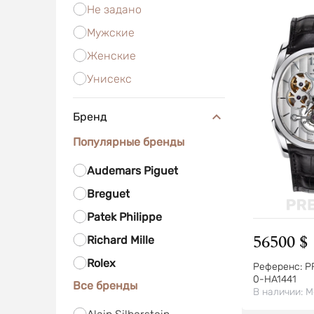
Не задано
Мужские
Женские
Унисекс
Бренд
Популярные бренды
Audemars Piguet
Breguet
Patek Philippe
56500 $
Richard Mille
Rolex
Референс:
P
0-HA1441
Все бренды
В наличии:
М