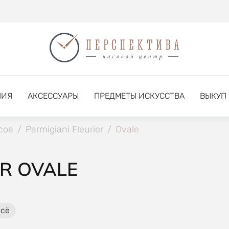
НИЯ
АКСЕССУАРЫ
ПРЕДМЕТЫ ИСКУССТВА
ВЫКУП
сов
/
Parmigiani Fleurier
/
Ovale
ER OVALE
всё