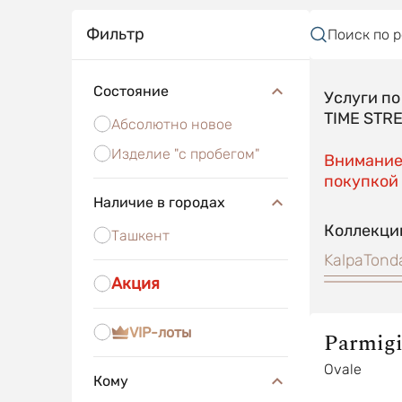
Фильтр
Поиск по 
Состояние
Услуги п
TIME STR
Абсолютно новое
Изделие "с пробегом"
Внимание!
покупкой 
Наличие в городах
Коллекци
Ташкент
Kalpa
Tond
Акция
VIP-лоты
Parmigi
Fleurie
Ovale
Кому