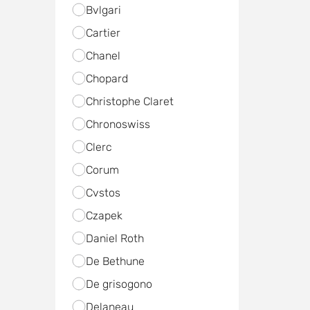
Bvlgari
Cartier
Chanel
Chopard
Christophe Claret
Chronoswiss
Clerc
Corum
Cvstos
Czapek
Daniel Roth
De Bethune
De grisogono
Delaneau