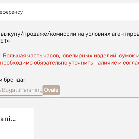
референсу
о выкупу/продаже/комиссии на условиях агентиро
EET»
 Большая часть часов, ювелирных изделий, сумок 
необходимо обязательно уточнить наличие и соглас
и бренда:
a
Bugatti
Pershing
Ovale
ani
r