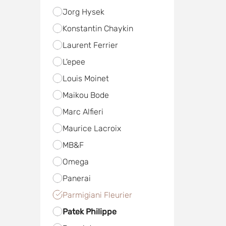
Jorg Hysek
Konstantin Chaykin
Laurent Ferrier
L'epee
Louis Moinet
Maikou Bode
Marc Alfieri
Maurice Lacroix
MB&F
Omega
Panerai
Parmigiani Fleurier
Patek Philippe