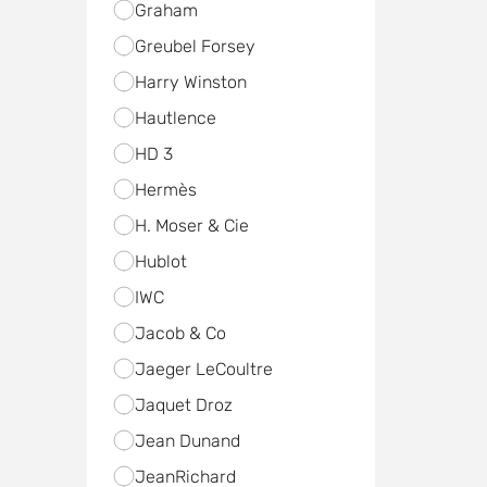
Graham
Greubel Forsey
Harry Winston
Hautlence
HD 3
Hermès
H. Moser & Cie
Hublot
IWC
Jacob & Co
Jaeger LeCoultre
Jaquet Droz
Jean Dunand
JeanRichard