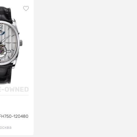
FH750-120480
осква